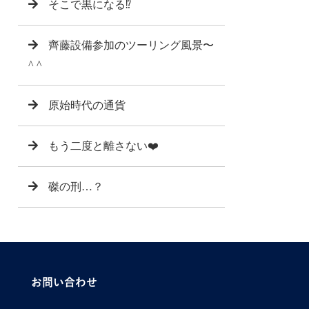
そこで黒になる⁉️
齊藤設備参加のツーリング風景〜
^ ^
原始時代の通貨
もう二度と離さない❤️
磔の刑…？
お問い合わせ