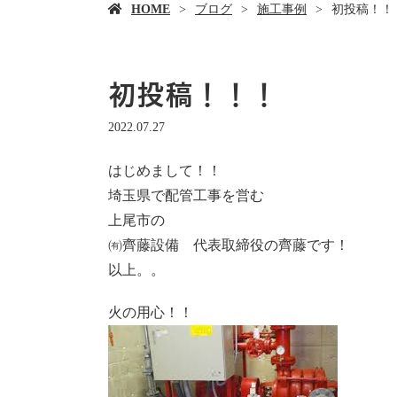
HOME
ブログ
施工事例
初投稿！！
初投稿！！！
2022.07.27
はじめまして！！
埼玉県で配管工事を営む
上尾市の
㈲齊藤設備 代表取締役の齊藤です！
以上。。
火の用心！！